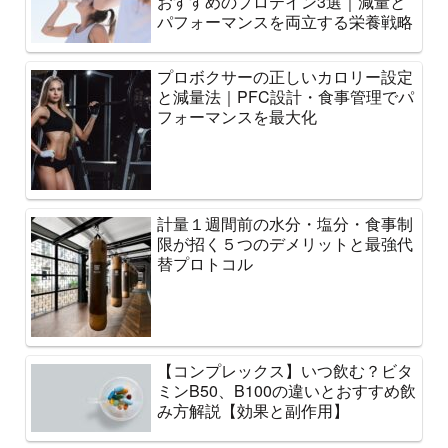
おすすめのプロテイン3選｜減量と
パフォーマンスを両立する栄養戦略
プロボクサーの正しいカロリー設定
と減量法｜PFC設計・食事管理でパ
フォーマンスを最大化
計量１週間前の水分・塩分・食事制
限が招く５つのデメリットと最強代
替プロトコル
【コンプレックス】いつ飲む？ビタ
ミンB50、B100の違いとおすすめ飲
み方解説【効果と副作用】