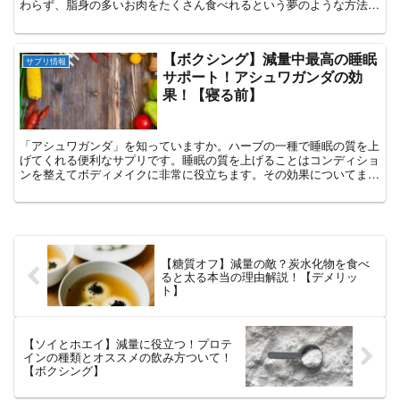
わらず、脂身の多いお肉をたくさん食べれるという夢のような方法で
すが、筋肉が落ちる、体臭がキツくなるなどの噂があります。またチ
ートデイはどのようにするべきなのかをまとめています。
【ボクシング】減量中最高の睡眠
サプリ情報
サポート！アシュワガンダの効
果！【寝る前】
「アシュワガンダ」を知っていますか。ハーブの一種で睡眠の質を上
げてくれる便利なサプリです。睡眠の質を上げることはコンディショ
ンを整えてボディメイクに非常に役立ちます。その効果についてまと
めました
【糖質オフ】減量の敵？炭水化物を食べ
ると太る本当の理由解説！【デメリッ
ト】
【ソイとホエイ】減量に役立つ！プロテ
インの種類とオススメの飲み方ついて！
【ボクシング】