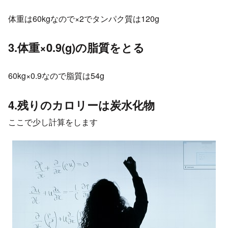
体重は60kgなので×2でタンパク質は120g
3.体重×0.9(g)の脂質をとる
60kg×0.9なので脂質は54g
4.残りのカロリーは炭水化物
ここで少し計算をします