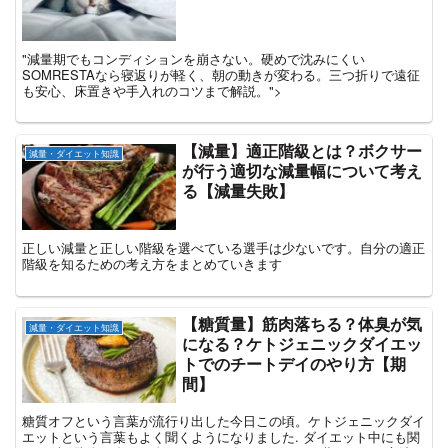
"減量期でもコンディションを崩さない。硬めで沈みにくい
SOMRESTAなら寝返りが軽く、朝の動きが変わる。三つ折りで遠征
も安心、床置きや手入れのコツまで解説。">
【減量】適正階級とは？ボクサー
減量・ダイエット知識
が行う適切な減量幅について考え
る【減量失敗】
正しい減量と正しい階級を選べている選手は少ないです。自分の適正
階級を知るための考え方をまとめていきます
【糖質量】筋肉落ちる？体臭が気
減量・ダイエット知識
になる？ケトジェニックダイエッ
トでのチートデイのやり方【期
間】
糖質オフという言葉が流行り出した今日この頃。ケトジェニックダイ
エットという言葉もよく聞くようになりました. ダイエット中にも関