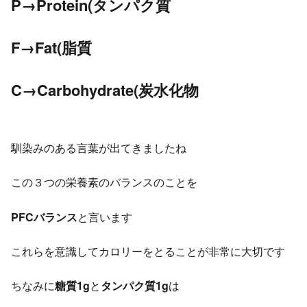
P→Protein(タンパク質
F→Fat(脂質
C→Carbohydrate(炭水化物
馴染みのある言葉が出てきましたね
この３つの栄養素のバランスのことを
PFCバランス
と言います
これらを意識してカロリーをとることが非常に大切です
ちなみに
糖質1g
と
タンパク質1g
は