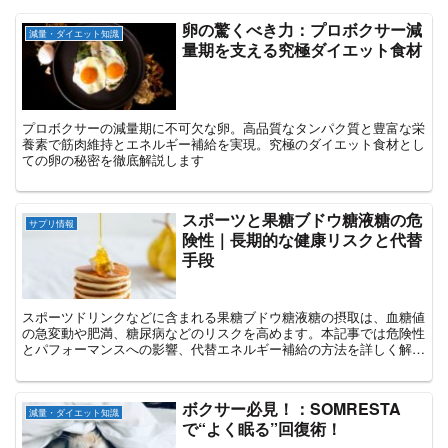
卵の驚くべき力：プロボクサー減
減量・ダイエット知識
量期を支える究極ダイエット食材
プロボクサーの減量期に不可欠な卵。高品質なタンパク質と豊富な栄
養素で筋肉維持とエネルギー補給を実現。究極のダイエット食材とし
ての卵の秘密を徹底解説します
スポーツと果糖ブドウ糖液糖の危
サプリ情報
険性｜長期的な健康リスクと代替
手段
スポーツドリンクなどに含まれる果糖ブドウ糖液糖の摂取は、血糖値
の急変動や肥満、糖尿病などのリスクを高めます。本記事では危険性
とパフォーマンスへの影響、代替エネルギー補給の方法を詳しく解説
しています。
ボクサー必見！：SOMRESTA
減量・ダイエット知識
で“よく眠る”回復術！