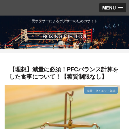
MENU
元ボクサーによるボクサーのためのサイト
BOXING DIETLOG
【理想】減量に必須！PFCバランス計算を
した食事について！【糖質制限なし】
減量・ダイエット知識