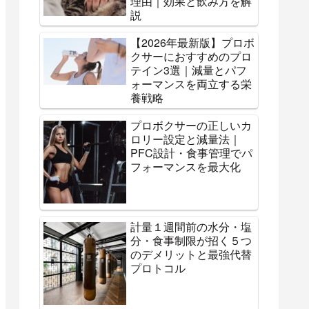
理由｜効果と飲み方を解
説
【2026年最新版】プロボ
クサーにおすすめのプロ
テイン3選｜減量とパフ
ォーマンスを両立する栄
養戦略
プロボクサーの正しいカ
ロリー設定と減量法｜
PFC設計・食事管理でパ
フォーマンスを最大化
計量１週間前の水分・塩
分・食事制限が招く５つ
のデメリットと最強代替
プロトコル