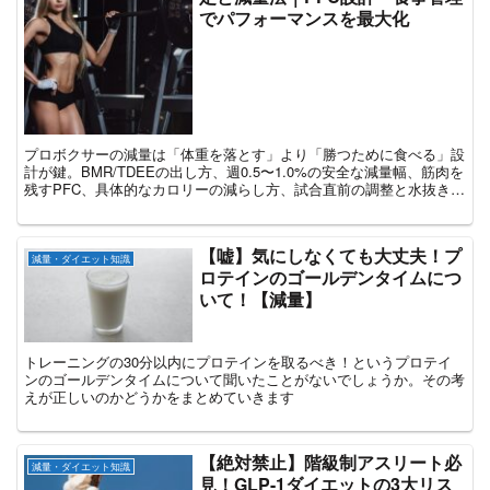
でパフォーマンスを最大化
プロボクサーの減量は「体重を落とす」より「勝つために食べる」設
計が鍵。BMR/TDEEの出し方、週0.5〜1.0%の安全な減量幅、筋肉を
残すPFC、具体的なカロリーの減らし方、試合直前の調整と水抜き、
計量後のリカバリーまで、数値と実例で徹底解説。
【嘘】気にしなくても大丈夫！プ
減量・ダイエット知識
ロテインのゴールデンタイムにつ
いて！【減量】
トレーニングの30分以内にプロテインを取るべき！というプロテイ
ンのゴールデンタイムについて聞いたことがないでしょうか。その考
えが正しいのかどうかをまとめていきます
【絶対禁止】階級制アスリート必
減量・ダイエット知識
見！GLP-1ダイエットの3大リス