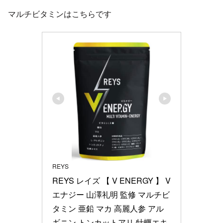
マルチビタミンはこちらです
REYS
REYS レイズ 【 V ENERGY 】 V
エナジー 山澤礼明 監修 マルチビ
タミン 亜鉛 マカ 高麗人参 アル
ギニン トンカットアリ 牡蠣エキ