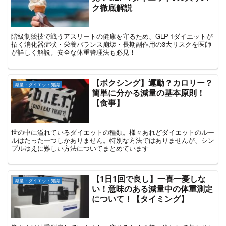
ク徹底解説
階級制競技で戦うアスリートの健康を守るため、GLP-1ダイエットが
招く消化器症状・栄養バランス崩壊・長期副作用の3大リスクを医師
が詳しく解説。安全な体重管理法も必見！
【ボクシング】運動？カロリー？
減量・ダイエット知識
簡単に分かる減量の基本原則！
【食事】
世の中に溢れているダイエットの種類。様々あれどダイエットのルー
ルはたった一つしかありません。特別な方法ではありませんが、シン
プルゆえに難しい方法についてまとめています
【1日1回で良し】一喜一憂しな
減量・ダイエット知識
い！意味のある減量中の体重測定
について！【タイミング】