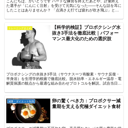
こんにちは、かいとうです ハードな練習を終えたあとや、計量終え
た選手が「にんにく注射」を受けて元気になった――そんな話を耳に
したことはありませんか？ 「点滴さえ打てば疲れが吹き飛ぶ」と思
うと魅力的に感じるかもしれません しかし医学的に見ると...
【科学的検証】プロボクシング水
トレーニングまとめ
抜き3手法を徹底比較｜パフォー
マンス最大化のための選択肢
プロボクシングの水抜き3手法（サウナスーツ有酸素・サウナ反復・
半身浴）を生理学的根拠で徹底比較。脱水効率・エネルギー温存・電
解質保護の観点から最適な組み合わせプロトコルを解説。試合当日の
パフォーマンス最大化を目指すプロ・アマ選手、トレーナー必見。
卵の驚くべき力：プロボクサー減
減量・ダイエット知識
量期を支える究極ダイエット食材