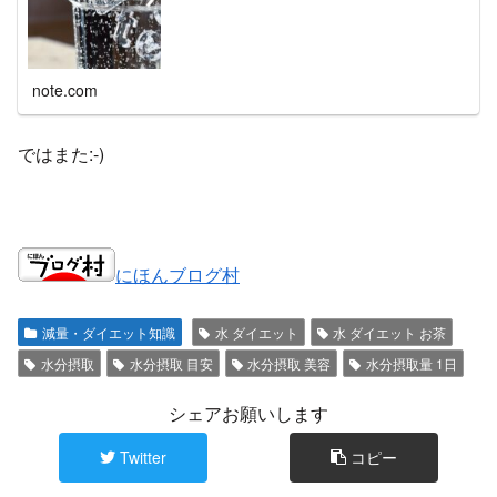
いと思いますが、あれはフィクションです。もしリアルで
食事も摂らず水も飲まずの減量をしている人がいたら勉強
不足か、ただの下手くそです ボクサーはむしろ水分を多く
摂らな...
note.com
ではまた:-)
にほんブログ村
減量・ダイエット知識
水 ダイエット
水 ダイエット お茶
水分摂取
水分摂取 目安
水分摂取 美容
水分摂取量 1日
シェアお願いします
Twitter
コピー