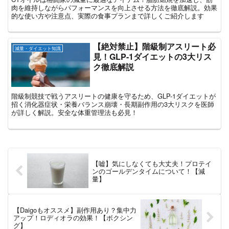
肉を維持しながらパフォーマンスを向上させる方法を徹底解説。効果
的な使い方や注意点、実際の食事プランまで詳しくご紹介します
【絶対禁止】階級制アスリート必
減量・ダイエット知識
見！GLP-1ダイエットの3大リス
ク徹底解説
階級制競技で戦うアスリートの健康を守るため、GLP-1ダイエットが
招く消化器症状・栄養バランス崩壊・長期副作用の3大リスクを医師
が詳しく解説。安全な体重管理法も必見！
【嘘】気にしなくても大丈夫！プロテイ
ンのゴールデンタイムについて！【減
量】
【Daigoもオススメ】副作用あり？集中力
アップ！ロディオラの効果！【ボクシン
グ】