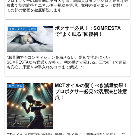
プロボクサーの減量期に不可欠な卵。高品質なタンパク質と豊富な栄
養素で筋肉維持とエネルギー補給を実現。究極のダイエット食材とし
ての卵の秘密を徹底解説します
ボクサー必見！：SOMRESTA
減量・ダイエット知識
で“よく眠る”回復術！
"減量期でもコンディションを崩さない。硬めで沈みにくい
SOMRESTAなら寝返りが軽く、朝の動きが変わる。三つ折りで遠征
も安心、床置きや手入れのコツまで解説。">
MCTオイルの驚くべき減量効果！
サプリ情報
プロボクサー必見の活用法と注意
点！
CTオイルは格闘家の減量に最適なアイテム！脂肪燃焼を加速し、筋