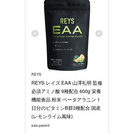
REYS
REYS レイズ EAA 山澤礼明 監修 
必須アミノ酸 9種配合 600g 栄養
機能食品 粉末 ベータアラニン 1
日分のビタミンB群3種配合 国産 
(レモンライム風味)
eaa-parent