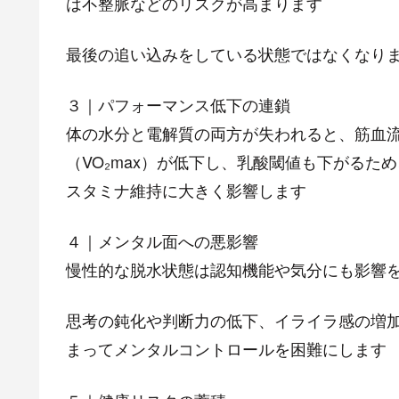
は不整脈などのリスクが高まります
最後の追い込みをしている状態ではなくなり
３｜パフォーマンス低下の連鎖
体の水分と電解質の両方が失われると、筋血
（VO₂max）が低下し、乳酸閾値も下がる
スタミナ維持に大きく影響します
４｜メンタル面への悪影響
慢性的な脱水状態は認知機能や気分にも影響
思考の鈍化や判断力の低下、イライラ感の増
まってメンタルコントロールを困難にします