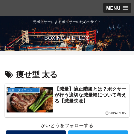
MENU
元ボクサーによるボクサーのためのサイト
BOXING DIETLOG
痩せ型 太る
【減量】適正階級とは？ボクサー
減量・ダイエット知識
が行う適切な減量幅について考え
る【減量失敗】
2024.09.05
かいとうをフォローする