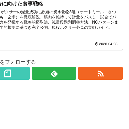
合に向けた食事戦略
ロボクサーの減量成功に必須の炭水化物3選（オートミール・さつ
も・玄米）を徹底解説。筋肉を維持して計量をパスし、試合でパ
力を発揮する戦略的摂取法、減量段階別調整方法、NGパターンま
学的根拠に基づき完全公開。現役ボクサー必見の実戦ガイド。
2026.04.23
をフォローする