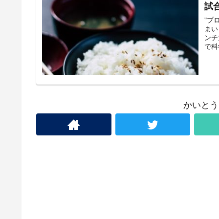
試
"プ
まい
ンチ
で科
かいとう