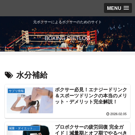
MENU
元ボクサーによるボクサーのためのサイト
BOXING DIETLOG
水分補給
ボクサー必見！エナジードリンク
サプリ情報
＆スポーツドリンクの本当のメリ
ット・デメリット完全解説！
2026.02.05
プロボクサーの疲労回復 完全ガ
減量・ダイエット知識
イド｜減量期とオフ期でやるべき